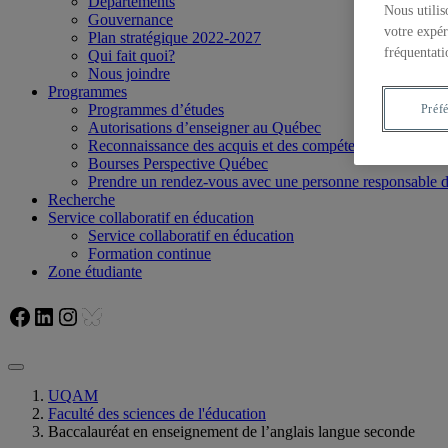
Départements
Nous utilis
Gouvernance
votre expér
Plan stratégique 2022-2027
fréquentati
Qui fait quoi?
Nous joindre
Programmes
Programmes d’études
Préf
Autorisations d’enseigner au Québec
Reconnaissance des acquis et des compétences
Bourses Perspective Québec
Prendre un rendez-vous avec une personne responsable
Recherche
Service collaboratif en éducation
Service collaboratif en éducation
Formation continue
Zone étudiante
Facebook
LinkedIn
Instagram
Bluesky
UQAM
Faculté des sciences de l'éducation
Baccalauréat en enseignement de l’anglais langue seconde