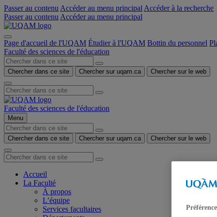
Passer au contenu
Accéder au menu principal
Accéder à la recherche
Passer au contenu
Accéder au menu principal
Page d'accueil de l'UQAM
Étudier à l'UQAM
Bottin du personnel
Pl
Faculté des sciences de l'éducation
Chercher dans ce site
Chercher sur uqam.ca
Chercher sur le web
Faculté des sciences de l'éducation
Menu
Chercher dans ce site
Chercher sur uqam.ca
Chercher sur le web
Accueil
La Faculté
À propos
L’équipe
Préférence
Services facultaires