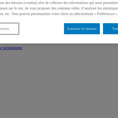
ons des témoins (cookies) afin de collecter des informations qui nous permetten
ience sur le site, de vous proposer des contenus vidéo, d’analyser les statistique
on, etc. Vous pouvez personnaliser votre choix en sélectionnant « Préférences ».
érences
Autoriser les témoins
Tout
 de programme