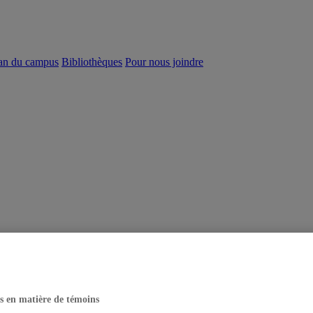
an du campus
Bibliothèques
Pour nous joindre
s en matière de témoins