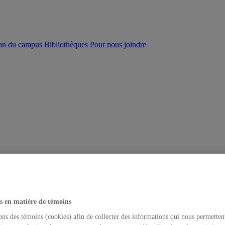
an du campus
Bibliothèques
Pour nous joindre
s en matière de témoins
ons des témoins (cookies) afin de collecter des informations qui nous permetten