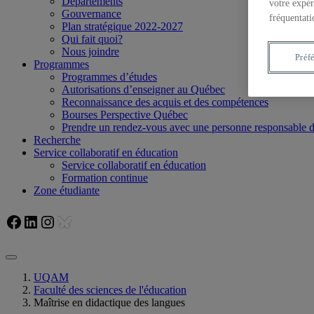
Départements
votre expér
Gouvernance
fréquentati
Plan stratégique 2022-2027
Qui fait quoi?
Nous joindre
Préf
Programmes
Programmes d’études
Autorisations d’enseigner au Québec
Reconnaissance des acquis et des compétences
Bourses Perspective Québec
Prendre un rendez-vous avec une personne responsable
Recherche
Service collaboratif en éducation
Service collaboratif en éducation
Formation continue
Zone étudiante
Facebook
LinkedIn
Instagram
Bluesky
UQAM
Faculté des sciences de l'éducation
Maîtrise en didactique des langues