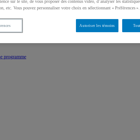
ience sur le site, de vous proposer des contenus vidéo, d’analyser les statistique
on, etc. Vous pouvez personnaliser votre choix en sélectionnant « Préférences ».
érences
Autoriser les témoins
Tout
 de programme