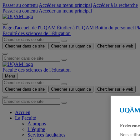
Passer au contenu
Accéder au menu principal
Accéder à la recherche
Passer au contenu
Accéder au menu principal
Page d'accueil de l'UQAM
Étudier à l'UQAM
Bottin du personnel
Pl
Faculté des sciences de l'éducation
Chercher dans ce site
Chercher sur uqam.ca
Chercher sur le web
Faculté des sciences de l'éducation
Menu
Chercher dans ce site
Chercher sur uqam.ca
Chercher sur le web
Accueil
La Faculté
À propos
Préférence
L’équipe
Services facultaires
Nous utilis