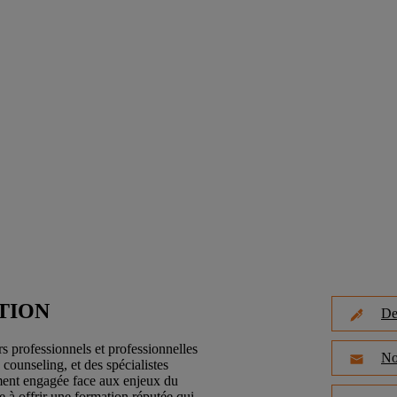
TION
De
s professionnels et professionnelles
No
counseling, et des spécialistes
ument engagée face aux enjeux du
e à offrir une formation réputée qui