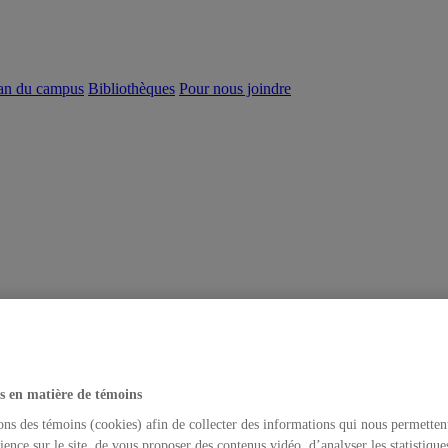
an du campus
Bibliothèques
Pour nous joindre
s en matière de témoins
ons des témoins (cookies) afin de collecter des informations qui nous permetten
ience sur le site, de vous proposer des contenus vidéo, d’analyser les statistique