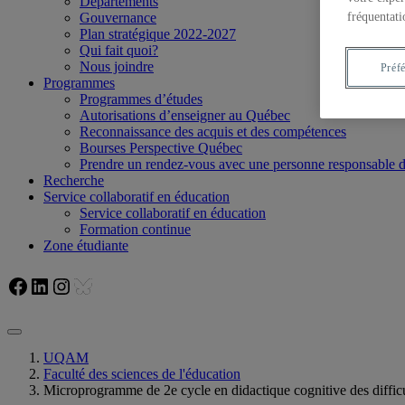
Départements
fréquentati
Gouvernance
Plan stratégique 2022-2027
Qui fait quoi?
Nous joindre
Préf
Programmes
Programmes d’études
Autorisations d’enseigner au Québec
Reconnaissance des acquis et des compétences
Bourses Perspective Québec
Prendre un rendez-vous avec une personne responsable
Recherche
Service collaboratif en éducation
Service collaboratif en éducation
Formation continue
Zone étudiante
Facebook
LinkedIn
Instagram
Bluesky
UQAM
Faculté des sciences de l'éducation
Microprogramme de 2e cycle en didactique cognitive des difficul