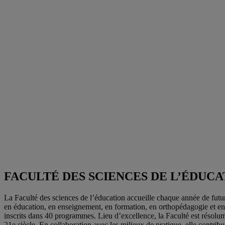
FACULTÉ DES SCIENCES DE L’ÉDUCA
La Faculté des sciences de l’éducation accueille chaque année de futur
en éducation, en enseignement, en formation, en orthopédagogie et en 
inscrits dans 40 programmes. Lieu d’excellence, la Faculté est résol
21e siècle. En collaboration avec les milieux de pratique, elle contribu