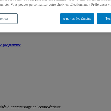
on, etc. Vous pouvez personnaliser votre choix en sélectionnant « Préférences ».
érences
Autoriser les témoins
Tout
 de programme
tés d’apprentissage en lecture-écriture