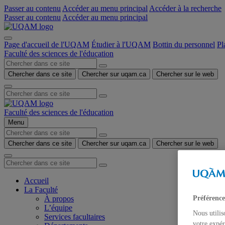
Passer au contenu
Accéder au menu principal
Accéder à la recherche
Passer au contenu
Accéder au menu principal
Page d'accueil de l'UQAM
Étudier à l'UQAM
Bottin du personnel
Pl
Faculté des sciences de l'éducation
Chercher dans ce site
Chercher sur uqam.ca
Chercher sur le web
Faculté des sciences de l'éducation
Menu
Chercher dans ce site
Chercher sur uqam.ca
Chercher sur le web
Accueil
La Faculté
Préférence
À propos
L’équipe
Nous utilis
Services facultaires
votre expér