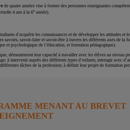
re
de quatre années vise à former des personnes enseignantes compéten
e
rnelle 4 ans à la 6
année).
diants d’acquérir les connaissances et de développer les attitudes et le
 savoirs, savoir-faire et savoir-être à travers les différents axes de la f
hique et psychologique de l’éducation, et formation pédagogique).
ique, démontreront leur capacité à travailler avec les élèves au niveau pr
ge; à intervenir auprès des différents types d’enfants; interagir avec d’a
différentes tâches de la profession; à définir leur projet de formation p
GRAMME
MENANT AU BREVET
SEIGNEMENT