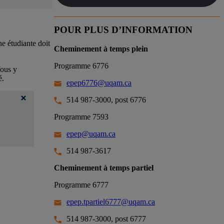
POUR PLUS D’INFORMATION
e étudiante doit
Cheminement à temps plein
Programme 6776
Vous y
é.
epep6776@uqam.ca
514 987-3000, post 6776
Programme 7593
epep@uqam.ca
514 987-3617
Cheminement à temps partiel
Programme 6777
epep.tpartiel6777@uqam.ca
514 987-3000, post 6777