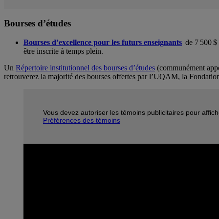
Bourses d’études
Bourses d’excellence pour les futurs enseignants
de 7 500 $
être inscrite à temps plein.
Un
Répertoire institutionnel des bourses d’études
(communément app
retrouverez la majorité des bourses offertes par l’UQAM, la Fondati
Vous devez autoriser les témoins publicitaires pour affic
Préférences des témoins