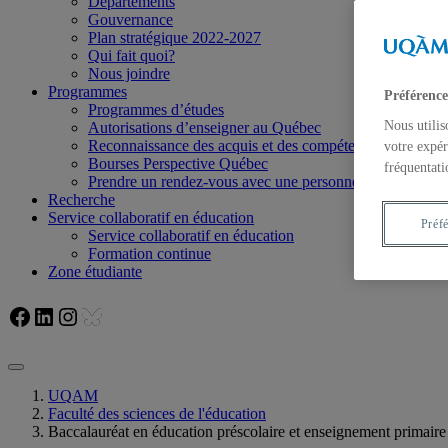
Départements
Gouvernance
Plan stratégique 2022-2027
Qui fait quoi?
Nous joindre
Programmes
Préférence
Programmes d’études
Nous utilis
Autorisations d’enseigner au Québec
Reconnaissance des acquis et des compétences
votre expér
Bourses Perspective Québec
fréquentati
Prendre un rendez-vous avec une personne responsable
Recherche
Service collaboratif en éducation
Préf
Service collaboratif en éducation
Formation continue
Zone étudiante
Facebook
LinkedIn
Instagram
Bluesky
UQAM
Faculté des sciences de l'éducation
Baccalauréat en éducation préscolaire et enseignement primaire