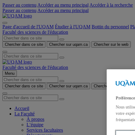
Passer au contenu
Accéder au menu principal
Accéder à la recherche
Passer au contenu
Accéder au menu principal
Page d'accueil de l'UQAM
Étudier à l'UQAM
Bottin du personnel
Pl
Faculté des sciences de l'éducation
Chercher dans ce site
Chercher sur uqam.ca
Chercher sur le web
Faculté des sciences de l'éducation
Menu
Chercher dans ce site
Chercher sur uqam.ca
Chercher sur le web
Préférence
Nous utilis
Accueil
La Faculté
votre expér
À propos
fréquentati
L’équipe
Services facultaires