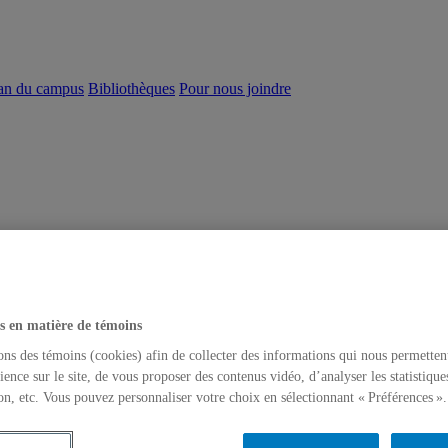
an du campus
Bibliothèques
Pour nous joindre
s en matière de témoins
ons des témoins (cookies) afin de collecter des informations qui nous permetten
ience sur le site, de vous proposer des contenus vidéo, d’analyser les statistique
on, etc. Vous pouvez personnaliser votre choix en sélectionnant « Préférences ».