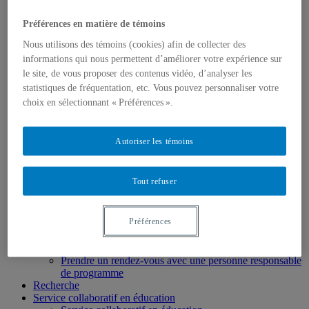
UQAM
Faculté des sciences de l'éducation
Préférences en matière de témoins
La Faculté
Services facultaires
Nous utilisons des témoins (cookies) afin de collecter des
Centre de services orthopédagogiques
informations qui nous permettent d’améliorer votre expérience sur
Accueil
le site, de vous proposer des contenus vidéo, d’analyser les
La Faculté
statistiques de fréquentation, etc. Vous pouvez personnaliser votre
À propos
choix en sélectionnant « Préférences ».
L’équipe
Services facultaires
Départements
Autoriser les témoins
Gouvernance
Plan stratégique 2022-2027
Qui fait quoi?
Tout refuser
Nous joindre
Programmes
Programmes d’études
Préférences
Autorisations d’enseigner au Québec
Reconnaissance des acquis et des compétences
Bourses Perspective Québec
Prendre un rendez-vous avec une personne responsable
de programme
Recherche
Service collaboratif en éducation