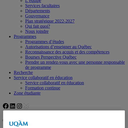
L’équipe
Services facultaires
Départements
Gouvernance
Plan stratégique 2022-2027
Qui fait quoi?
Nous joindre
Programmes
Programmes d’études
Autorisations d’enseigner au Québec
Reconnaissance des acquis et des compétences
Bourses Perspective Québec
Prendre un rendez-vous avec une personne responsable
de programme
Recherche
Service collaboratif en éducation
Service collaboratif en éducation
Formation continue
Zone étudiante
Facebook
LinkedIn
Instagram
Bluesky