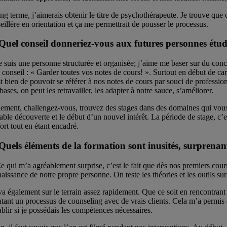
ng terme, j’aimerais obtenir le titre de psychothérapeute. Je trouve qu
eillère en orientation et ça me permettrait de pousser le processus.
Quel conseil donneriez-vous aux futures personnes étud
e suis une personne structurée et organisée; j’aime me baser sur du concr
conseil : « Garder toutes vos notes de cours! ». Surtout en début de ca
t bien de pouvoir se référer à nos notes de cours par souci de professio
bases, on peut les retravailler, les adapter à notre sauce, s’améliorer.
ement, challengez-vous, trouvez des stages dans des domaines qui vous 
able découverte et le début d’un nouvel intérêt. La période de stage, c’e
ort tout en étant encadré.
Quels éléments de la formation sont inusités, surprenant
e qui m’a agréablement surprise, c’est le fait que dès nos premiers cour
aissance de notre propre personne. On teste les théories et les outils s
a également sur le terrain assez rapidement. Que ce soit en rencontrant
tant un processus de counseling avec de vrais clients. Cela m’a permis d
ablir si je possédais les compétences nécessaires.