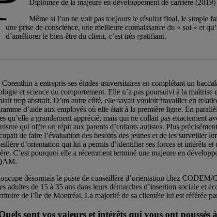
Diplômée de la majeure en développement de carrière (2019) e
Même si l’on ne voit pas toujours le résultat final, le simple 
une prise de conscience, une meilleure connaissance du « soi » et qu’
d’améliorer le bien-être du client, c’est très gratifiant.
 Corenthin a entrepris ses études universitaires en complétant un bacca
ologie et science du comportement. Elle n’a pas poursuivi à la maîtrise e
lait trop abstrait. D’un autre côté, elle savait vouloir travailler en rela
ramme d’aide aux employés où elle était à la première ligne. En parallèle
es qu’elle a grandement apprécié, mais qui ne collait pas exactement avec
nisme qui offre un répit aux parents d’enfants autistes. Plus précisémen
cupait de faire l’évaluation des besoins des jeunes et de les surveiller lo
eillère d’orientation qui lui a permis d’identifier ses forces et intérêts
ière. C’est pourquoi elle a récemment terminé une majeure en développem
QAM.
 occupe désormais le poste de conseillère d’orientation chez CODEM/CJ
es adultes de 15 à 35 ans dans leurs démarches d’insertion sociale et éc
erritoire de l’île de Montréal. La majorité de sa clientèle lui est référée 
Quels sont vos valeurs et intérêts qui vous ont poussés 