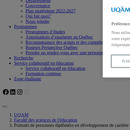
Départements
Gouvernance
Plan stratégique 2022-2027
Qui fait quoi?
Nous joindre
Préférence
Programmes
Programmes d’études
Nous utilis
Autorisations d’enseigner au Québec
votre expér
Reconnaissance des acquis et des compétences
fréquentati
Bourses Perspective Québec
Prendre un rendez-vous avec une personne responsable
Recherche
Préf
Service collaboratif en éducation
Service collaboratif en éducation
Formation continue
Zone étudiante
Facebook
LinkedIn
Instagram
Bluesky
UQAM
Faculté des sciences de l'éducation
Portraits de personnes diplômées en développement de carrière e