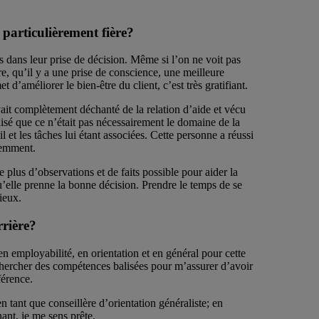
 particulièrement fière?
dans leur prise de décision. Même si l’on ne voit pas
re, qu’il y a une prise de conscience, une meilleure
d’améliorer le bien-être du client, c’est très gratifiant.
avait complètement déchanté de la relation d’aide et vécu
lisé que ce n’était pas nécessairement le domaine de la
 et les tâches lui étant associées. Cette personne a réussi
éremment.
e plus d’observations et de faits possible pour aider la
u’elle prenne la bonne décision. Prendre le temps de se
mieux.
rrière?
 en employabilité, en orientation et en général pour cette
 chercher des compétences balisées pour m’assurer d’avoir
férence.
n tant que conseillère d’orientation généraliste; en
ant, je me sens prête.