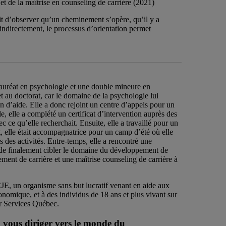
t de la maîtrise en counseling de carrière (2021)
fait d’observer qu’un cheminement s’opère, qu’il y a
indirectement, le processus d’orientation permet
lauréat en psychologie et une double mineure en
t au doctorat, car le domaine de la psychologie lui
tion d’aide. Elle a donc rejoint un centre d’appels pour un
, elle a complété un certificat d’intervention auprès des
 ce qu’elle recherchait. Ensuite, elle a travaillé pour un
t, elle était accompagnatrice pour un camp d’été où elle
rs des activités. Entre-temps, elle a rencontré une
 et de finalement cibler le domaine du développement de
ent de carrière et une maîtrise counseling de carrière à
E, un organisme sans but lucratif venant en aide aux
onomique, et à des individus de 18 ans et plus vivant sur
par Services Québec.
à vous diriger vers le monde du