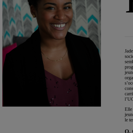
Jade
soci
semb
prog
jeun
orga
s’oc
cons
carr
l’U
Elle
jeun
le t
Q. 