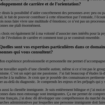
eloppement de carrière et de l’orientation?
e dirais la possibilité d’aider concrètement des personnes avec peu ou p
ail, le fait de pouvoir contribuer à cette réinsertion par l’entraide, l’écou
ois nous faire vivre une multitude d’émotions; ce n’est pas un processu
onnes me plaît énormément.
choix est également lié à ma volonté d’associer mes intérêts pour la p
i de l’évolution de carrière et comment tout ça se construit ensemble.
Quelles sont vos expertises particulières dans ce domai
sonnes qui vous consultent?
on expérience professionnelle et personnelle me permet d’accompagner 
me travailler auprès d’une clientèle autiste, même si ce n’est pas le gr
nisme. C’est un sujet qui me passionne. J’ai fait beaucoup d’études là-d
erche à la maîtrise. Je crois que je possède des connaissances pertinente
ler au-delà du diagnostic. Je comprends les enjeux et les préjugés qui y 
 a aussi la clientèle immigrante. Je suis entièrement bilingue et j’ai m
onnes dans mon entourage sont immigrantes. Ça me permet de comprendre
ème français, j’ai donc dû développer une compréhension du marché du tr
rches administratives par lesquelles une personne immigrante doit faire f