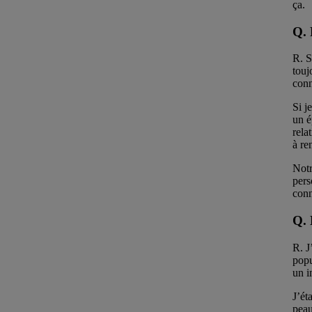
ça.
Q.
R. S
touj
conn
Si j
un é
rela
à re
Notr
pers
conn
Q. 
R. J
popu
un i
J’ét
peau