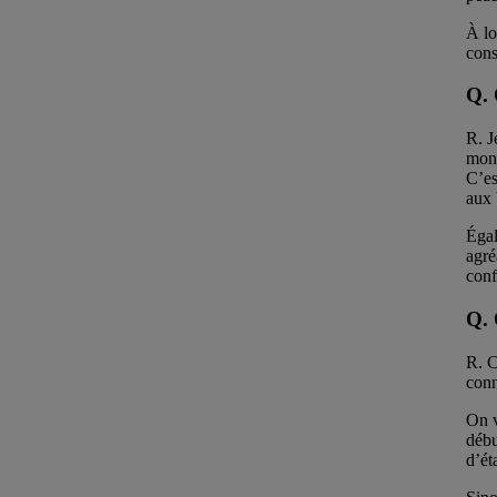
À lo
cons
Q. 
R. J
mon 
C’es
aux 
Égal
agré
conf
Q. 
R. C
conn
On v
débu
d’ét