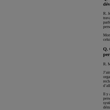
dév
R. J
trav
parf
pers
Mon 
celu
Q. 
per
R. M
J’ai
orga
rech
d’al
Il y
pers
syst
déma