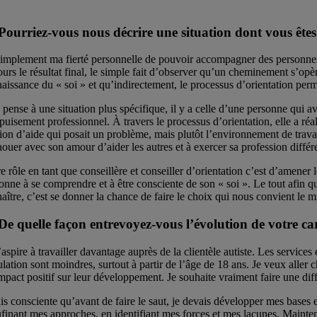
Pourriez-vous nous décrire une situation dont vous êtes
implement ma fierté personnelle de pouvoir accompagner des personnes 
ours le résultat final, le simple fait d’observer qu’un cheminement s’opè
aissance du « soi » et qu’indirectement, le processus d’orientation permet 
e pense à une situation plus spécifique, il y a celle d’une personne qui 
puisement professionnel. À travers le processus d’orientation, elle a réa
tion d’aide qui posait un problème, mais plutôt l’environnement de travail
nouer avec son amour d’aider les autres et à exercer sa profession diff
e rôle en tant que conseillère et conseiller d’orientation c’est d’amener l
onne à se comprendre et à être consciente de son « soi ». Le tout afin q
aître, c’est se donner la chance de faire le choix qui nous convient le 
De quelle façon entrevoyez-vous l’évolution de votre ca
’aspire à travailler davantage auprès de la clientèle autiste. Les services
lation sont moindres, surtout à partir de l’âge de 18 ans. Je veux aller
mpact positif sur leur développement. Je souhaite vraiment faire une dif
ais consciente qu’avant de faire le saut, je devais développer mes bases e
finant mes approches, en identifiant mes forces et mes lacunes. Mainten